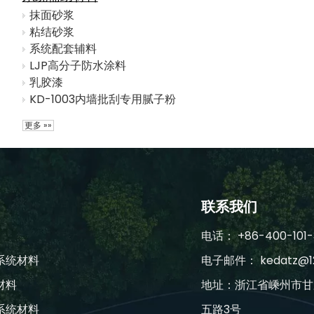
抹面砂浆
粘结砂浆
系统配套辅料
LJP高分子防水涂料
乳胶漆
KD-1003内墙批刮专用腻子粉
更多 »»
联系我们
电话： +86-400-101-
系统材料
电子邮件：
kedatz@1
材料
地址：浙江省嵊州市甘
系统材料
五路3号